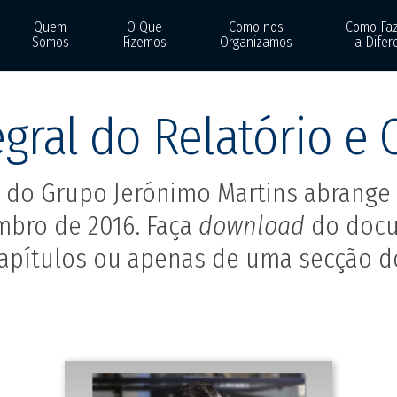
Quem
O Que
Como nos
Como Fa
Somos
Fizemos
Organizamos
a Difer
egral do Relatório e 
l do Grupo Jerónimo Martins abrange 
mbro de 2016. Faça
download
do docu
apítulos ou apenas de uma secção 