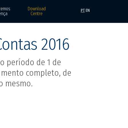
zemos
Download
PT
EN
ença
Centre
Contas 2016
o período de 1 de
mento completo, de
do mesmo.