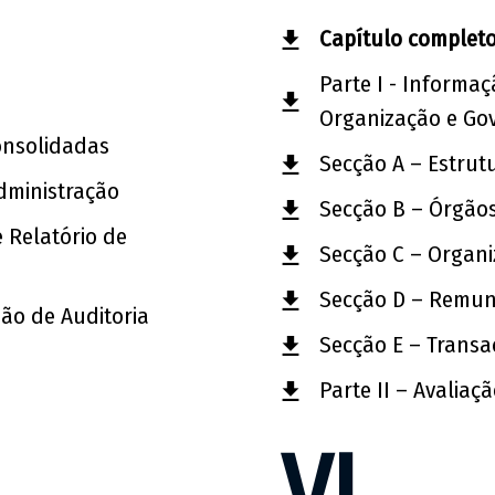
Capítulo complet
Parte I - Informaç
Organização e Go
onsolidadas
Secção A – Estrutu
dministração
Secção B – Órgãos
e Relatório de
Secção C – Organi
Secção D – Remun
são de Auditoria
Secção E – Transa
Parte II – Avaliaç
VI.