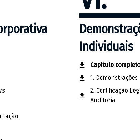
orporativa
Demonstraçõ
Individuais
Capítulo complet
1. Demonstrações F
rs
2. Certificação Le
Auditoria
entação